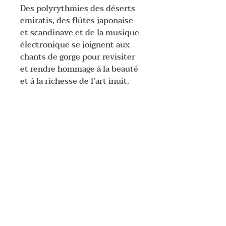
Des polyrythmies des déserts
emiratis, des flûtes japonaise
et scandinave et de la musique
électronique se joignent aux
chants de gorge pour revisiter
et rendre hommage à la beauté
et à la richesse de l'art inuit.
Un voyage en compagnie de la
compositrice Katia Makdissi-
Warren et des chanteuses
Lydia Etok, Nina Segalowitz et
Hélène Martel. Katia Makdissi
Warren partage la direction
artistique avec la chanteuse de
gorge inuit Lydia Etok et le
réalisateur multimédia et
metteur en scène Emmanuel